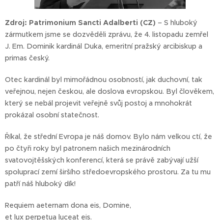
Zdroj:
Patrimonium Sancti Adalberti (CZ)
–
S hluboký
zármutkem jsme se dozvěděli zprávu, že 4. listopadu zemřel
J. Em. Dominik kardinál Duka, emeritní pražský arcibiskup a
primas český.
Otec kardinál byl mimořádnou osobností, jak duchovní, tak
veřejnou, nejen českou, ale doslova evropskou. Byl člověkem,
který se nebál projevit veřejně svůj postoj a mnohokrát
prokázal osobní statečnost.
Říkal, že střední Evropa je náš domov. Bylo nám velkou ctí, že
po čtyři roky byl patronem našich mezinárodních
svatovojtěšských konferencí, která se právě zabývají užší
spoluprací zemí širšího středoevropského prostoru. Za tu mu
patří náš hluboký dík!
Requiem aeternam dona eis, Domine,
et lux perpetua luceat eis.