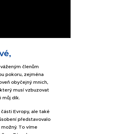
vé,
val váženým členům
kou pokoru, zejména
roveň obyčejný mnich,
, který musí vzbuzovat
 můj dík.
části Evropy, ale také
 působení představovalo
l možný. To víme