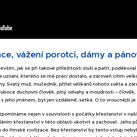
ce, vážení porotci, dámy a páno
vším, jak se při takové příležitosti sluší a patří, poděko
 uznání, kterého se mé práci dostalo, a zároveň cítím vel
eny. Svatý muž, mučedník, přítel velikánů tohoto světa a zá
hluboce duchovní člověk, plný odvahy a moudrosti – člověk
s jeho jménem, byť jen vzdáleně, setká. O to vroucnější je i
pomínáme nejen v souvislosti s počátky křesťanství v naší 
sláním křesťanství v této oblasti ukotvit a zachovat. Jeho
do římské civilizace. Bez křesťanství by tento vstup neby