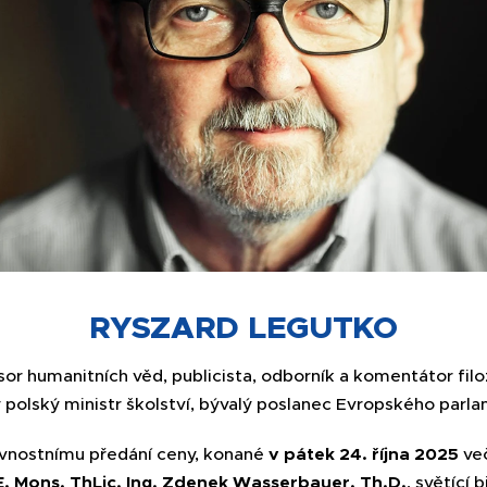
RYSZARD LEGUTKO
esor humanitních věd, publicista, odborník a komentátor fil
 polský ministr školství, bývalý poslanec Evropského parl
vnostnímu předání ceny, konané
v pátek 24. října 2025
več
 E. Mons. ThLic. Ing. Zdenek Wasserbauer, Th.D.
, světící 