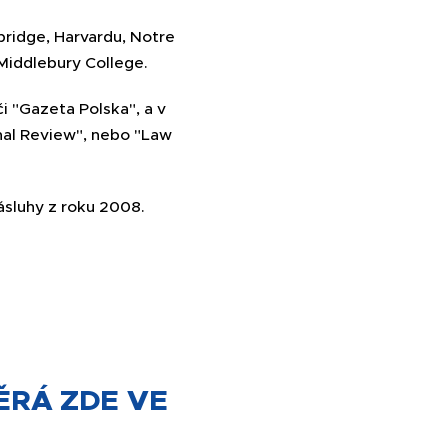
bridge, Harvardu, Notre
 Middlebury College.
či "Gazeta Polska", a v
onal Review", nebo "Law
ásluhy z roku 2008.
ĚRÁ ZDE VE