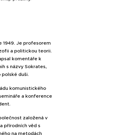
nce 1949. Je profesorem
fii a politickou teorii.
napsal komentáře k
nih s názvy Sokrates,
 polské duši.
pádu komunistického
 semináře a konference
dent.
společnost založená v
a přírodních věd s
eného na metodách