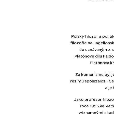
Polský filozof a politi
filozofie na Jagellonsk
Je uznávaným znal
Platónovu dílu Faido
Platónova kr
Za komunismu byl j
režimu spoluzaložil C
a je
Jako profesor filozo
roce 1995 ve Varš
významnými akade