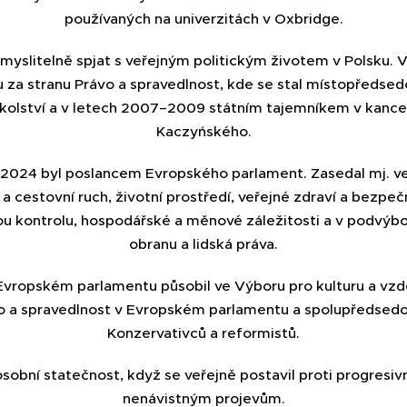
používaných na univerzitách v Oxbridge.
myslitelně spjat s veřejným politickým životem v Polsku. 
 za stranu Právo a spravedlnost, kde se stal místopředsed
kolství a v letech 2007–2009 státním tajemníkem v kancel
Kaczyńského.
2024 byl poslancem Evropského parlament. Zasedal mj. ve
 a cestovní ruch, životní prostředí, veřejné zdraví a bezpeč
vou kontrolu, hospodářské a měnové záležitosti a v podvýb
obranu a lidská práva.
Evropském parlamentu působil ve Výboru pro kulturu a vzd
o a spravedlnost v Evropském parlamentu a spolupředsedo
Konzervativců a reformistů.
sobní statečnost, když se veřejně postavil proti progresiv
nenávistným projevům.