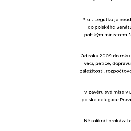
Prof. Legutko je neod
do polského Senátu
polským ministrem š
Od roku 2009 do roku 
věci, petice, dopravu
záležitosti, rozpočto
V závěru své mise v 
polské delegace Práv
Několikrát prokázal o