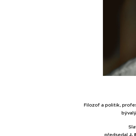
Filozof a politik, prof
bývalý
Sla
předsedal
J.