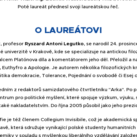
Poté laureát přednesl svoji laureátskou řeč.
O LAUREÁTOVI
k, profesor
Ryszard Antoni Legutko
, se narodil 24. prosi
é univerzitě v Krakově, kde se specializuje na antickou filozo
cem Platónova díla a komentátorem jeho děl. Přeložil a 
, Euthyfro a Apologie. Je autorem několika filozofických k
itika demokracie, Tolerance, Pojednání o svobodě či Esej o
edním z redaktorů samizdatového čtvrtletníku "Arka". Po 
entrum pro politické myšlení, které spojuje výzkum, výuku,
 také nakladatelstvím. Do října 2005 působil jako jeho prezi
fie je též členem Collegium Invisibile, což je akademická 
avě, která sdružuje vynikající polské studenty humanitních 
miky v souladu s myšlenkou liberálního vzdělávání založ