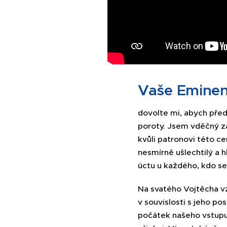
Vaše Eminen
dovolte mi, abych přede
poroty. Jsem vděčný za
kvůli patronovi této c
nesmírně ušlechtilý a 
úctu u každého, kdo se 
Na svatého Vojtěcha vz
v souvislosti s jeho po
počátek našeho vstupu 