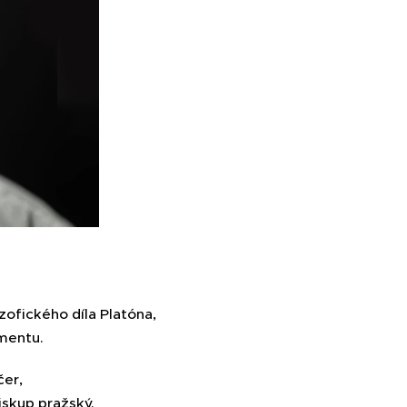
ozofického díla Platóna,
amentu.
er,
biskup pražský.