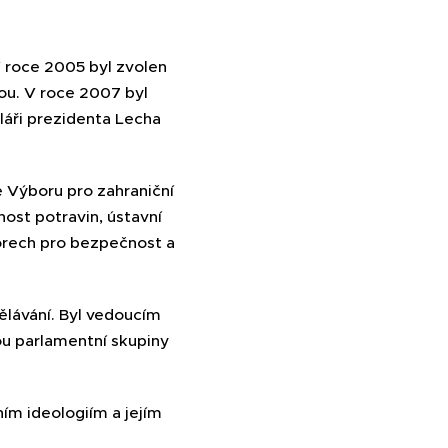
V roce 2005 byl zvolen
ou. V roce 2007 byl
áři prezidenta Lecha
 Výboru pro zahraniční
nost potravin, ústavní
orech pro bezpečnost a
ělávání. Byl vedoucím
u parlamentní skupiny
ním ideologiím a jejím