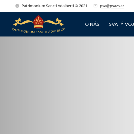
Patrimonium Sancti Adalberti © 2021
psa@psazs.cz
O NÁS
SVATÝ VO