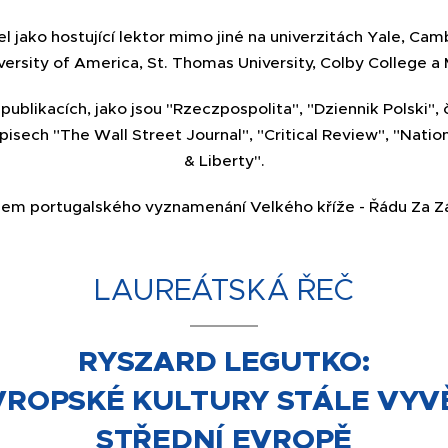
l jako hostující lektor mimo jiné na univerzitách Yale, Cam
ersity of America, St. Thomas University, Colby College a
publikacích, jako jsou "Rzeczpospolita", "Dziennik Polski", 
isech "The Wall Street Journal", "Critical Review", "Nati
& Liberty".
elem portugalského vyznamenání Velkého kříže - Řádu Za Z
LAUREÁTSKÁ ŘEČ
RYSZARD LEGUTKO:
ROPSKÉ KULTURY STÁLE VYV
STŘEDNÍ EVROPĚ