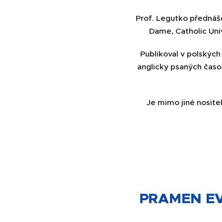
Prof. Legutko přednáše
Dame, Catholic Univ
Publikoval v polských 
anglicky psaných časop
Je mimo jiné nosit
PRAMEN EV