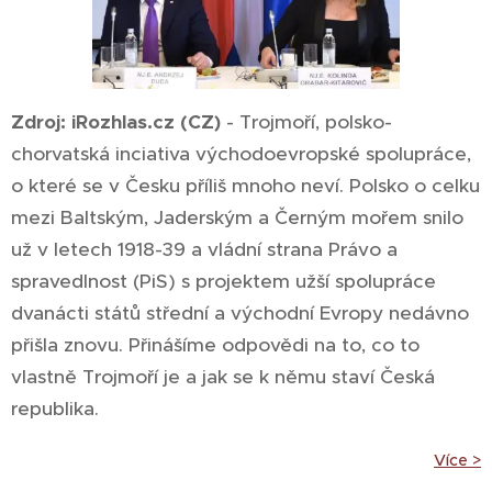
Zdroj: iRozhlas.cz (CZ)
-
Trojmoří, polsko-
chorvatská inciativa východoevropské spolupráce,
o které se v Česku příliš mnoho neví. Polsko o celku
mezi Baltským, Jaderským a Černým mořem snilo
už v letech 1918-39 a vládní strana Právo a
spravedlnost (PiS) s projektem užší spolupráce
dvanácti států střední a východní Evropy nedávno
přišla znovu. Přinášíme odpovědi na to, co to
vlastně Trojmoří je a jak se k němu staví Česká
republika.
Více >