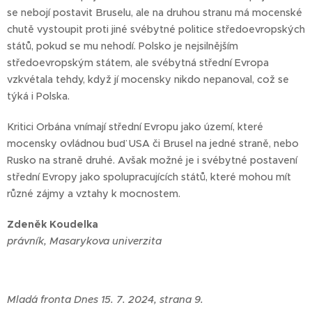
se nebojí postavit Bruselu, ale na druhou stranu má mocenské
chutě vystoupit proti jiné svébytné politice středoevropských
států, pokud se mu nehodí. Polsko je nejsilnějším
středoevropským státem, ale svébytná střední Evropa
vzkvétala tehdy, když jí mocensky nikdo nepanoval, což se
týká i Polska.
Kritici Orbána vnímají střední Evropu jako území, které
mocensky ovládnou buď USA či Brusel na jedné straně, nebo
Rusko na straně druhé. Avšak možné je i svébytné postavení
střední Evropy jako spolupracujících států, které mohou mít
různé zájmy a vztahy k mocnostem.
Zdeněk Koudelka
právník, Masarykova univerzita
Mladá fronta Dnes 15. 7. 2024, strana 9.