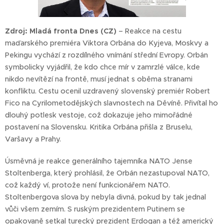
Zdroj:
Mladá fronta Dnes
(CZ)
– Reakce na cestu
maďarského premiéra Viktora Orbána do Kyjeva, Moskvy a
Pekingu vychází z rozdílného vnímání střední Evropy. Orbán
symbolicky vyjádřil, že kdo chce mír v zamrzlé válce, kde
nikdo nevítězí na frontě, musí jednat s oběma stranami
konfliktu. Cestu ocenil uzdravený slovenský premiér Robert
Fico na Cyrilometodějských slavnostech na Děvíně. Přivítal ho
dlouhý potlesk vestoje, což dokazuje jeho mimořádné
postavení na Slovensku. Kritika Orbána přišla z Bruselu,
Varšavy a Prahy.
Úsměvná je reakce generálního tajemníka NATO Jense
Stoltenberga, který prohlásil, že Orbán nezastupoval NATO,
což každý ví, protože není funkcionářem NATO.
Stoltenbergova slova by nebyla divná, pokud by tak jednal
vůči všem zemím. S ruským prezidentem Putinem se
opakovaně setkal turecký prezident Erdogan a též americký