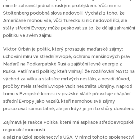
ministr zahraničí jednal s ruským protějškem. Vůči nim si
Stoltenberg podobná slova nedovolil. Vychází z toho, že
Američané mohou vše, vůči Turecku si nic nedovolí říci, ale
státy střední Evropy může peskovat za to, že dělají zahraniční
politiku ve svém zájmu.
Viktor Orbán je politik, který prosazuje maďarské zájmy:
uchování míru ve střední Evropě, ochranu menšinových práv
Maďarů na Podkarpatské Rusi a zajištění levné energie z
Ruska. Patří mezi politiky, kteří vnímají, že rozšiřování NATO na
východ za válku a statisíce mrtvých nestálo, a nevidí důvod,
proč by měla střední Evropě vadit neutralita Ukrajiny. Naproti
tomu v Evropské komisi i v pražské vládě převažuje chápání
střední Evropy jako vazalů, kteří nemohou své zájmy
prosazovat samostatně, ale jen když je jim to shůry dovoleno.
Zajímavá je reakce Polska, které má aspirace středoevropské
regionální mocnosti
a sází na úzké spojenectví s USA. V rámci tohoto spojenectví