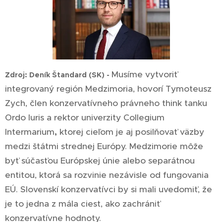
Musíme vytvoriť
Zdroj: Deník Štandard (SK) -
integrovaný región Medzimoria, hovorí Tymoteusz
Zych, člen konzervatívneho právneho think
tanku
Ordo Iuris a rektor univerzity Collegium
Intermarium
,
ktorej cieľom je aj posilňovať väzby
medzi štátmi strednej Európy. Medzimorie môže
byť súčasťou Európskej únie alebo separátnou
entitou, ktorá sa rozvinie nezávisle od fungovania
EÚ. Slovenskí konzervatívci by si mali uvedomiť, že
je to jedna z mála ciest, ako zachrániť
konzervatívne hodnoty.