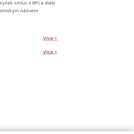
zbytek smluv s RF) a další
latinským názvem
Více >
Více >