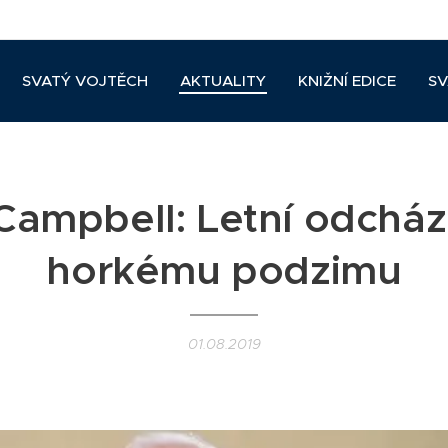
SVATÝ VOJTĚCH
AKTUALITY
KNIŽNÍ EDICE
SV
Campbell: Letní odcház
horkému podzimu
01.08.2019