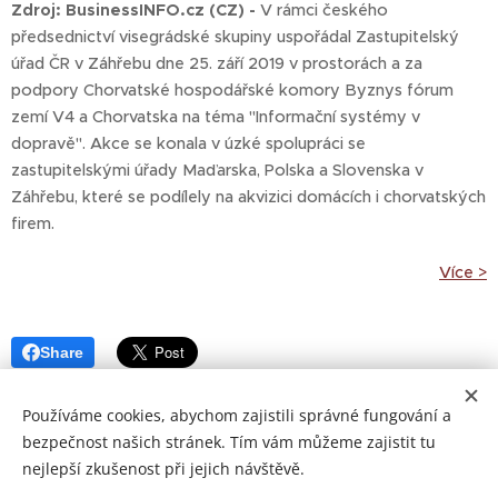
Zdroj: BusinessINFO.cz (CZ) -
V rámci českého
předsednictví visegrádské skupiny uspořádal Zastupitelský
úřad ČR v Záhřebu dne 25. září 2019 v prostorách a za
podpory Chorvatské hospodářské komory Byznys fórum
zemí V4 a Chorvatska na téma "Informační systémy v
dopravě". Akce se konala v úzké spolupráci se
zastupitelskými úřady Maďarska, Polska a Slovenska v
Záhřebu, které se podílely na akvizici domácích i chorvatských
firem.
Více >
Share
Používáme cookies, abychom zajistili správné fungování a
bezpečnost našich stránek. Tím vám můžeme zajistit tu
nejlepší zkušenost při jejich návštěvě.
Copyright © 2021 Patrimonium Sancti Adalberti