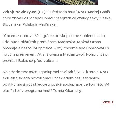
Zdroj: Novinky.cz (CZ)
–
Předseda hnutí ANO Andrej Babiš
chce znovu oživit spolupráci Visegrádské čtyřky, tedy Česka,
Slovenska, Polska a Maďarska.
"Chceme obnovit Visegrádskou skupinu bez ohledu na to,
kdo bude příští rok premiérem Maďarska. Možná Orbán
prohraje a nastoupí opozice – my chceme spolupracovat i s
novým premiérem. Ať si Slováci a Maďaři zvolí, koho chtějí,"
prohlásil Babiš už před volbami.
Na středoevropskou spolupráci sází také SPD, která s ANO
aktuálně skládá novou vládu. "Základem naší zahraniční
politiky musí být středoevropská spolupráce ve formátu V4
plus," stojí v programu hnutí Tomia Okamury.
Více >